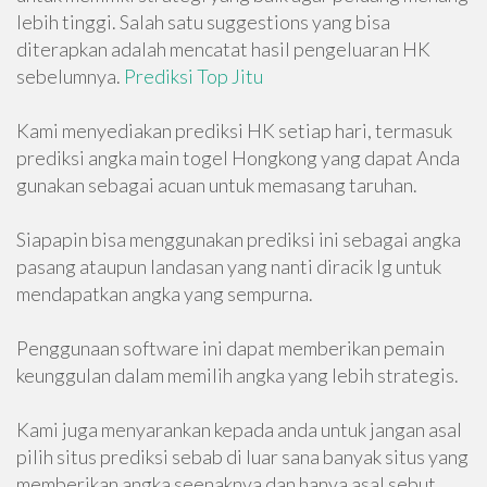
lebih tinggi. Salah satu suggestions yang bisa
diterapkan adalah mencatat hasil pengeluaran HK
sebelumnya.
Prediksi Top Jitu
Kami menyediakan prediksi HK setiap hari, termasuk
prediksi angka main togel Hongkong yang dapat Anda
gunakan sebagai acuan untuk memasang taruhan.
Siapapin bisa menggunakan prediksi ini sebagai angka
pasang ataupun landasan yang nanti diracik lg untuk
mendapatkan angka yang sempurna.
Penggunaan software ini dapat memberikan pemain
keunggulan dalam memilih angka yang lebih strategis.
Kami juga menyarankan kepada anda untuk jangan asal
pilih situs prediksi sebab di luar sana banyak situs yang
memberikan angka seenaknya dan hanya asal sebut