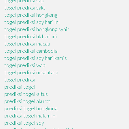
togel prediksi sgp
togel prediksi sakti
togel prediksi hongkong
togel prediksi sdy hari ini
togel prediksi hongkong syair
togel prediksi hk hari ini
togel prediksi macau
togel prediksi cambodia
togel prediksi sdy hari kamis
togel prediksi wap
togel prediksi nusantara
togel prediksi
prediksi togel
prediksi togel-situs
prediksi togel akurat
prediksi togel hongkong
prediksi togel malam ini
prediksi togel sdy