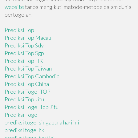
website
tanpa mengikuti metode-metode dalam dunia
pertogelan.
Prediksi Top
Prediksi Top Macau
Prediksi Top Sdy
Prediksi Top Sgp
Prediksi Top HK
Prediksi Top Taiwan
Prediksi Top Cambodia
Prediksi Top China
Prediksi Togel TOP
Prediksi Top Jitu
Prediksi Togel Top Jitu
Prediksi Togel
prediksi togel singapura hari ini
prediksi togel hk
prediksi togel hari ini