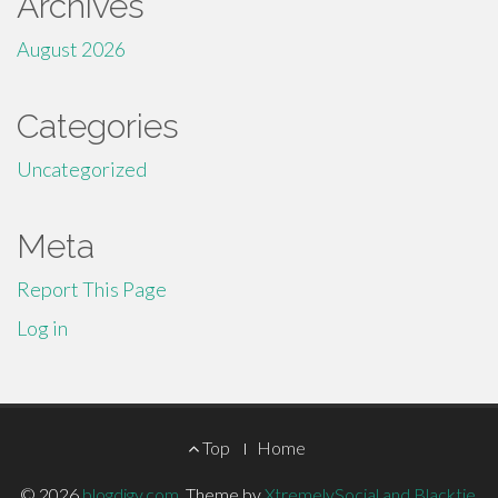
Archives
August 2026
Categories
Uncategorized
Meta
Report This Page
Log in
Footer
Top
Home
© 2026
blogdigy.com
.
Theme by
XtremelySocial and Blacktie
.