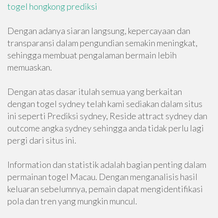
togel hongkong prediksi
Dengan adanya siaran langsung, kepercayaan dan
transparansi dalam pengundian semakin meningkat,
sehingga membuat pengalaman bermain lebih
memuaskan.
Dengan atas dasar itulah semua yang berkaitan
dengan togel sydney telah kami sediakan dalam situs
ini seperti Prediksi sydney, Reside attract sydney dan
outcome angka sydney sehingga anda tidak perlu lagi
pergi dari situs ini.
Information dan statistik adalah bagian penting dalam
permainan togel Macau. Dengan menganalisis hasil
keluaran sebelumnya, pemain dapat mengidentifikasi
pola dan tren yang mungkin muncul.