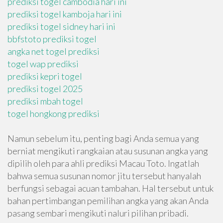
prediksi togel cambodia hari ini
prediksi togel kamboja hari ini
prediksi togel sidney hari ini
bbfstoto prediksi togel
angka net togel prediksi
togel wap prediksi
prediksi kepri togel
prediksi togel 2025
prediksi mbah togel
togel hongkong prediksi
Namun sebelum itu, penting bagi Anda semua yang
berniat mengikuti rangkaian atau susunan angka yang
dipilih oleh para ahli prediksi Macau Toto. Ingatlah
bahwa semua susunan nomor jitu tersebut hanyalah
berfungsi sebagai acuan tambahan. Hal tersebut untuk
bahan pertimbangan pemilihan angka yang akan Anda
pasang sembari mengikuti naluri pilihan pribadi.